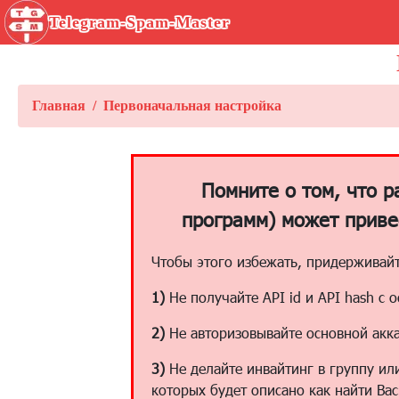
Telegram-Spam-Master
Главная
Первоначальная настройка
Помните о том, что 
программ) может приве
Чтобы этого избежать, придерживай
1)
Не получайте API id и API hash с 
2)
Не авторизовывайте основной аккау
3)
Не делайте инвайтинг в группу ил
которых будет описано как найти Вас