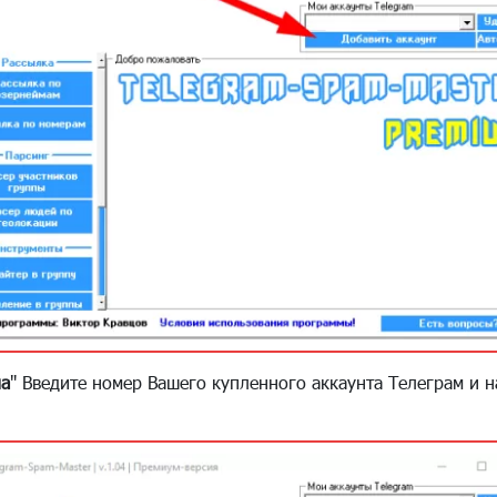
на
" Введите номер Вашего купленного аккаунта Телеграм и н